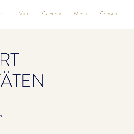
e
Vita
Calendar
Media
Contact
T -
TÄTEN
n