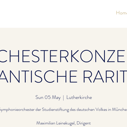
Hom
CHESTERKONZER
NTISCHE RARI
Sun 05 May
  |  
Lutherkirche
Symphonieorchester der Studienstiftung des deutschen Volkes in Münche
Maximilian Leinekugel, Dirigent