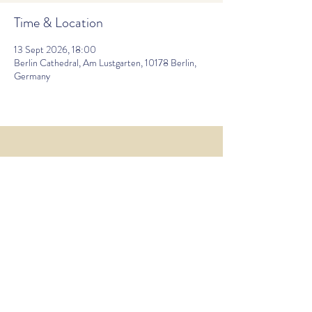
Time & Location
13 Sept 2026, 18:00
Berlin Cathedral, Am Lustgarten, 10178 Berlin,
Germany
laura.hemingway@posteo.de
Legal Notice PrivacyPolicy
© 2023 Laura Hemingway