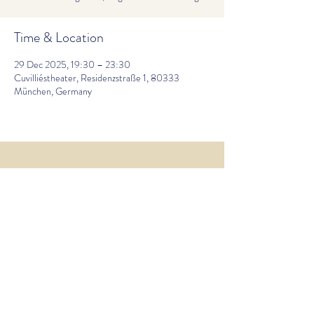
Time & Location
29 Dec 2025, 19:30 – 23:30
Cuvilliéstheater, Residenzstraße 1, 80333
München, Germany
laura.hemingway@posteo.de
Legal Notice PrivacyPolicy
© 2023 Laura Hemingway