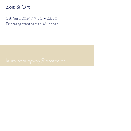
Zeit & Ort
08. März 2024, 19:30 – 23:30
Prinzregententheater, München
laura.hemingway@posteo.de
Impressum
Datenschutz
©
2023-2026
Laura
Hemingway