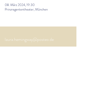
08. März 2024, 19:30
Prinzregententheater, München
laura.hemingway@posteo.de
Impressum
Datenschutz
©
2023-2026
Laura
Hemingway