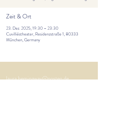
Zeit & Ort
23. Dez. 2025, 19:30 – 23:30
Cuvilliéstheater, Residenzstraße 1, 80333
München, Germany
laura.hemingway@posteo.de
Impressum
Datenschutz
©
2023-2026
Laura
Hemingway