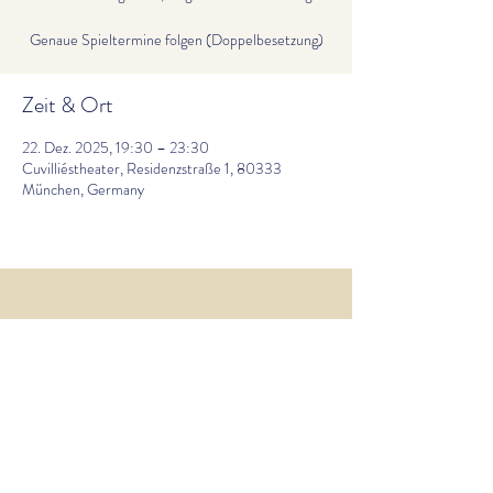
Genaue Spieltermine folgen (Doppelbesetzung)
Zeit & Ort
22. Dez. 2025, 19:30 – 23:30
Cuvilliéstheater, Residenzstraße 1, 80333
München, Germany
laura.hemingway@posteo.de
Impressum
Datenschutz
©
2023-2026
Laura
Hemingway