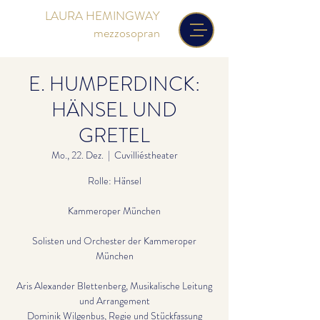
LAURA HEMINGWAY
mezzosopran
E. HUMPERDINCK:
HÄNSEL UND
GRETEL
Mo., 22. Dez.
  |  
Cuvilliéstheater
Rolle: Hänsel
Kammeroper München
Solisten und Orchester der Kammeroper
München
Aris Alexander Blettenberg, Musikalische Leitung
und Arrangement
Dominik Wilgenbus, Regie und Stückfassung