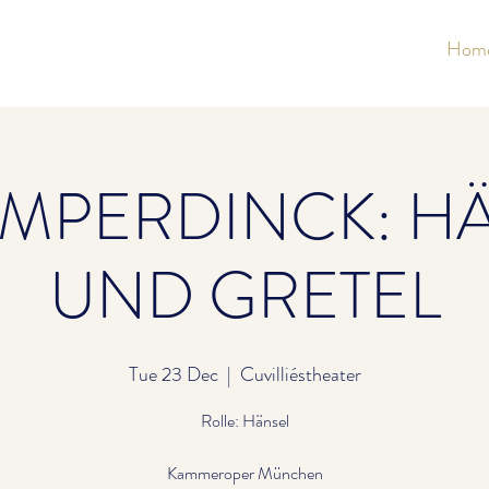
Hom
UMPERDINCK: H
UND GRETEL
Tue 23 Dec
  |  
Cuvilliéstheater
Rolle: Hänsel
Kammeroper München